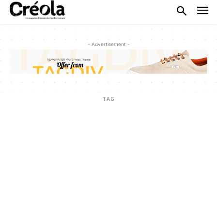
- Advertisement -
TAG