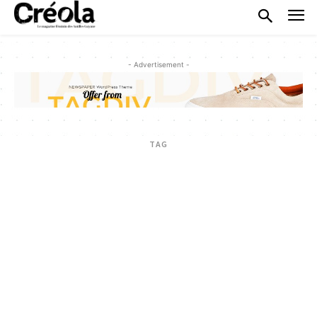
- Advertisement -
TAG