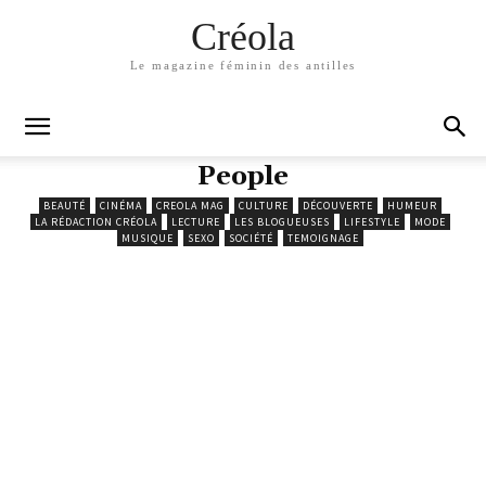
Créola
Le magazine féminin des antilles
People
BEAUTÉ
CINÉMA
CREOLA MAG
CULTURE
DÉCOUVERTE
HUMEUR
LA RÉDACTION CRÉOLA
LECTURE
LES BLOGUEUSES
LIFESTYLE
MODE
MUSIQUE
SEXO
SOCIÉTÉ
TEMOIGNAGE