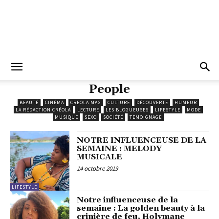
People
BEAUTÉ
CINÉMA
CREOLA MAG
CULTURE
DÉCOUVERTE
HUMEUR
LA RÉDACTION CRÉOLA
LECTURE
LES BLOGUEUSES
LIFESTYLE
MODE
MUSIQUE
SEXO
SOCIÉTÉ
TEMOIGNAGE
NOTRE INFLUENCEUSE DE LA
SEMAINE : MELODY
MUSICALE
14 octobre 2019
LIFESTYLE
Notre influenceuse de la
semaine : La golden beauty à la
crinière de feu, Holymane