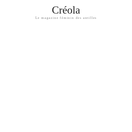
Créola
Le magazine féminin des antilles