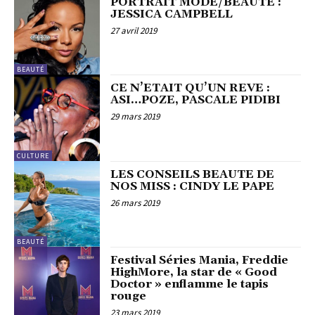
PORTRAIT MODE/BEAUTE :
JESSICA CAMPBELL
27 avril 2019
BEAUTÉ
CE N’ETAIT QU’UN REVE :
ASI…POZE, PASCALE PIDIBI
29 mars 2019
CULTURE
LES CONSEILS BEAUTE DE
NOS MISS : CINDY LE PAPE
26 mars 2019
BEAUTÉ
Festival Séries Mania, Freddie
HighMore, la star de « Good
Doctor » enflamme le tapis
rouge
23 mars 2019