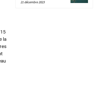
21 décembre 2023
015
e la
ires
nt
eau