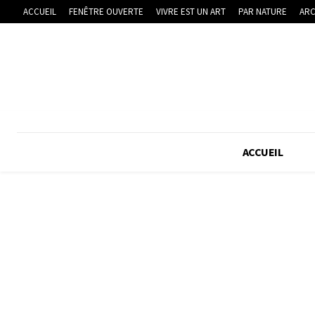
ACCUEIL
FENÊTRE OUVERTE
VIVRE EST UN ART
PAR NATURE
ARC
ACCUEIL