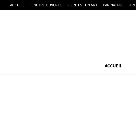
ACCUEIL
FENÊTRE OUVERTE
VIVRE EST UN ART
PAR NATURE
ARC
ACCUEIL