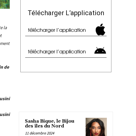
Télécharger L’application
e la
t
omment
in de
usini
usini
Sasha Bique, le Bijou
des îles du Nord
11 décembre 2024