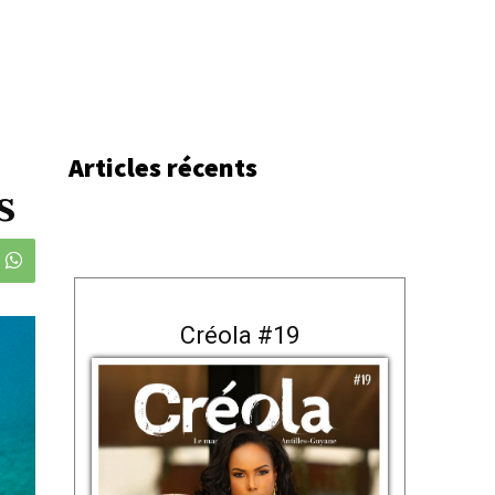
Articles récents
s
Créola #19