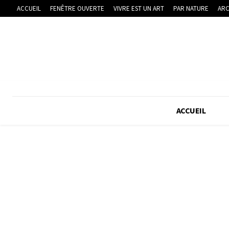
ACCUEIL
FENÊTRE OUVERTE
VIVRE EST UN ART
PAR NATURE
ARC
ACCUEIL