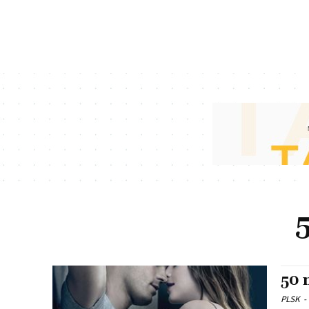
50 
PLSK
-