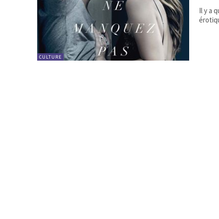
Il y a
érotiq
CULTURE