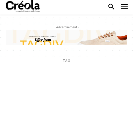
- Advertisement -
TAG