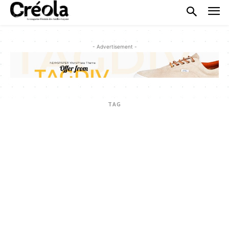
- Advertisement -
TAG