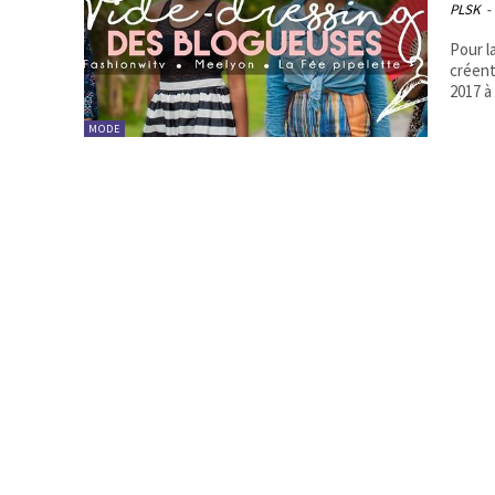
PLSK
-
Pour l
créent
2017 à l
MODE