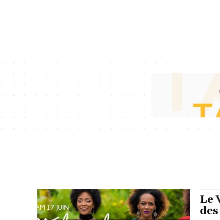
Le 
des