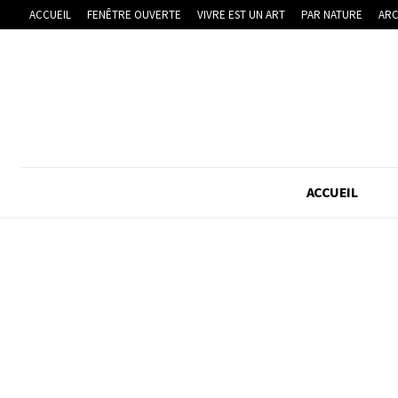
ACCUEIL
FENÊTRE OUVERTE
VIVRE EST UN ART
PAR NATURE
ARC
ACCUEIL