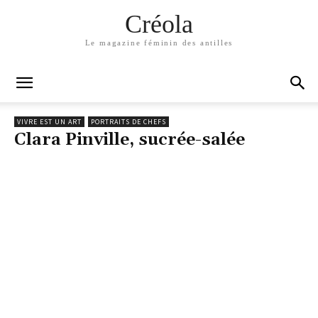
Créola
Le magazine féminin des antilles
VIVRE EST UN ART
PORTRAITS DE CHEFS
Clara Pinville, sucrée-salée