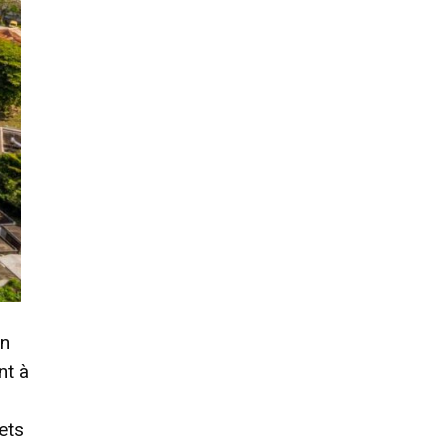
an
nt à
ets