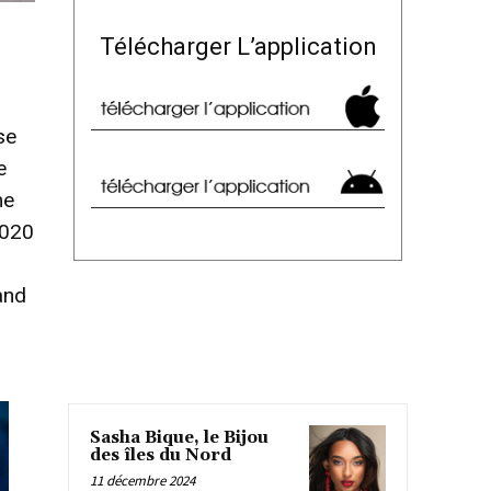
Télécharger L’application
se
e
me
2020
and
Sasha Bique, le Bijou
des îles du Nord
11 décembre 2024