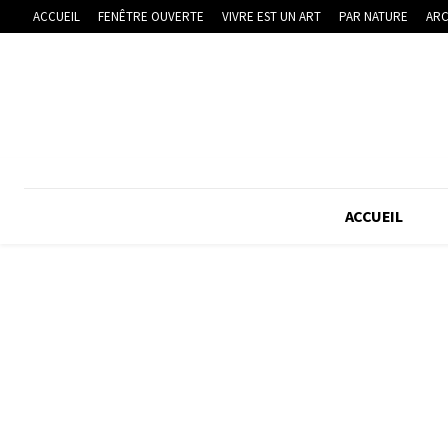
ACCUEIL
FENÊTRE OUVERTE
VIVRE EST UN ART
PAR NATURE
ARC
ACCUEIL