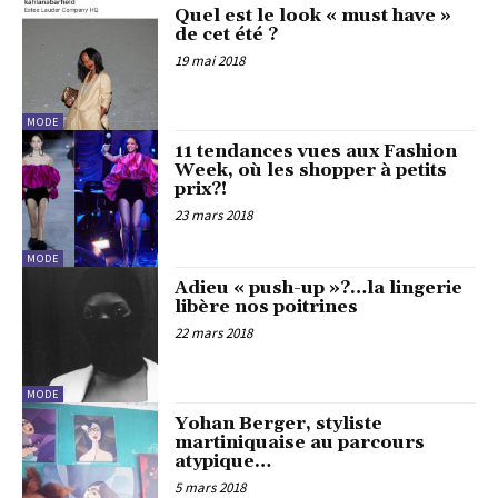
Quel est le look « must have »
de cet été ?
19 mai 2018
MODE
11 tendances vues aux Fashion
Week, où les shopper à petits
prix?!
23 mars 2018
MODE
Adieu « push-up »?…la lingerie
libère nos poitrines
22 mars 2018
MODE
Yohan Berger, styliste
martiniquaise au parcours
atypique…
5 mars 2018