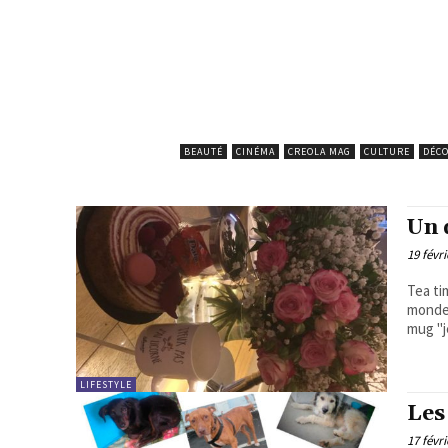
BEAUTÉ
CINÉMA
CREOLA MAG
CULTURE
DÉC
Un 
19 févri
Tea time… Prendre le temps entre amie
monde mais bi
mug "j
LIFESTYLE
Les
17 févri