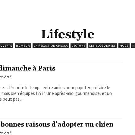
Lifestyle
OUVERTE
HUMEUR
LA RÉDACTION CRÉOLA
LECTURE
LES BLOGUEUSES
MODE
M
dimanche à Paris
er 2017
s pour papoter , refaire le
en équipés ! ???? Une après-midi gourmandise, et un
e peux pas,...
 bonnes raisons d’adopter un chien
er 2017