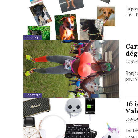
La pre
ans...
LIFESTYLE
Car
dég
13 févri
Bonjour ! On est lundi, je sais c'est difficile... 
LIFESTYLE
16 
Val
10 févri
Toutes
ce soi