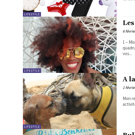
LIFESTYLE
Les
6 févrie
1 – Mi
quadru
vos...
LIFESTYLE
A l
1 févrie
Mon ret
activit
LIFESTYLE