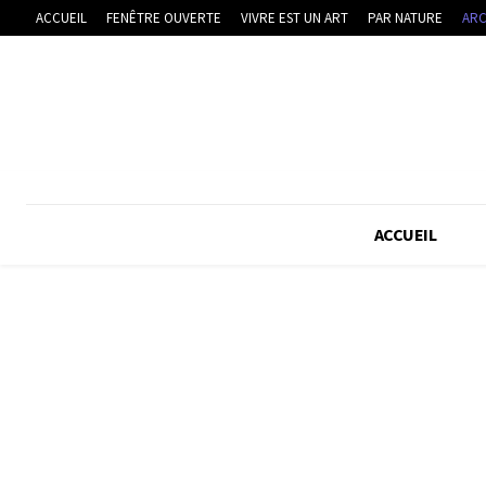
ACCUEIL
FENÊTRE OUVERTE
VIVRE EST UN ART
PAR NATURE
ARC
ACCUEIL