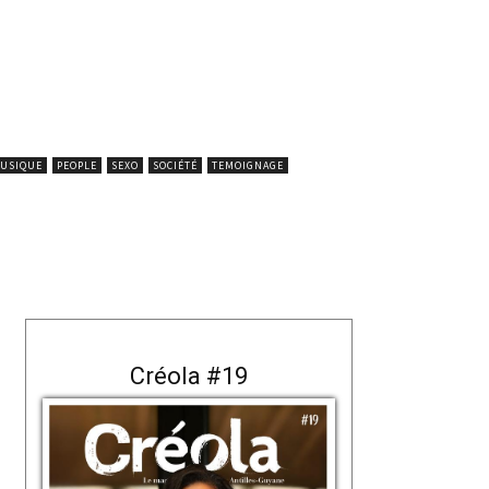
USIQUE
PEOPLE
SEXO
SOCIÉTÉ
TEMOIGNAGE
Créola #19