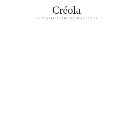
Créola
Le magazine féminin des antilles