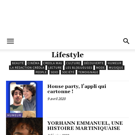
Lifestyle
BEAUTÉ
CINÉMA
CREOLA MAG
CULTURE
DÉCOUVERTE
HUMEUR
LA RÉDACTION CRÉOLA
LECTURE
LES BLOGUEUSES
MODE
MUSIQUE
PEOPLE
SEXO
SOCIÉTÉ
TEMOIGNAGE
House party, l’appli qui
cartonne !
9 avril 2020
HUMEUR
YORHANN EMMANUEL, UNE
HISTOIRE MARTINIQUAISE